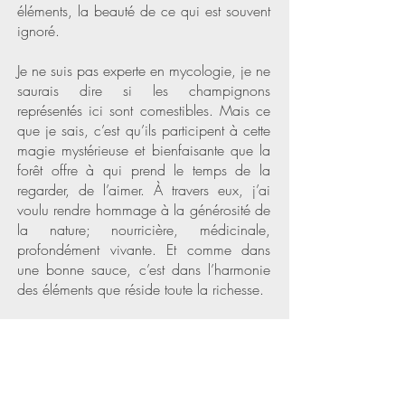
éléments, la beauté de ce qui est souvent
ignoré.
Je ne suis pas experte en mycologie, je ne
saurais dire si les champignons
représentés ici sont comestibles. Mais ce
que je sais, c’est qu’ils participent à cette
magie mystérieuse et bienfaisante que la
forêt offre à qui prend le temps de la
regarder, de l’aimer. À travers eux, j’ai
voulu rendre hommage à la générosité de
la nature; nourricière, médicinale,
profondément vivante. Et comme dans
une bonne sauce, c’est dans l’harmonie
des éléments que réside toute la richesse.
*Pour ceux qui ne sont pas familiers avec
la cuisine, la sauce
à la forestière
est une
sauce savoureuse à base de
champignons, qui évoque les riches