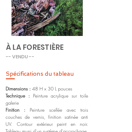
À LA FORESTIÈRE
-- VENDU --
Spécific
ations du tableau
Dimensions :
48 H x 30 L pouces
Technique :
Peinture acrylique sur toile
galerie
Finition :
Peinture scellée avec trois
couches de vernis, finition satinée anti
UV. Contour extérieur peint en noir.
Tableau muni d'un système d'accrochage,