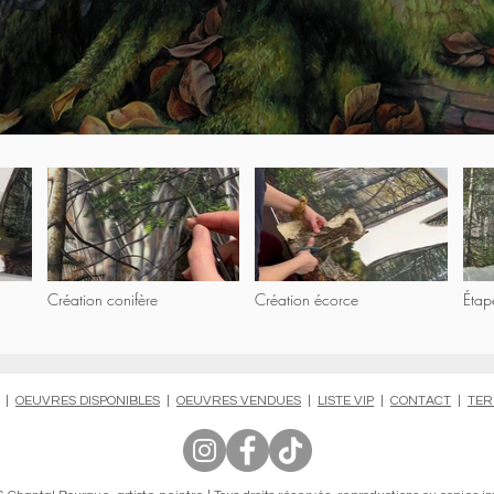
Création conifère
Création écorce
Étap
|
OEUVRES DISPONIBLES
|
OEUVRES VENDUES
|
LISTE VIP
|
CONTACT
|
TER