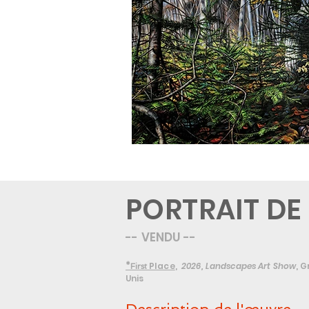
PORTRAIT DE
-- VENDU --
Place
,
2026, Landscapes Art Show
,
G
*First
Unis