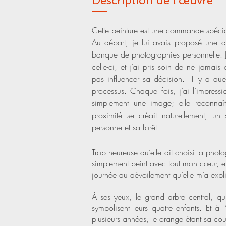
Description de l'œuvre
Cette peinture est une commande spécia
Au départ, je lui avais proposé une 
banque de photographies personnelle. J’
celle-ci, et j’ai pris soin de ne jamai
pas influencer sa décision. Il y a qu
processus. Chaque fois, j’ai l’impress
simplement une image; elle reconnaî
proximité se créait naturellement, un
personne et sa forêt.
Trop heureuse qu’elle ait choisi la photo
simplement peint avec tout mon cœur, en
journée du dévoilement qu’elle m’a expl
À ses yeux, le grand arbre central, qui
symbolisent leurs quatre enfants. Et à
plusieurs années, le orange étant sa cou