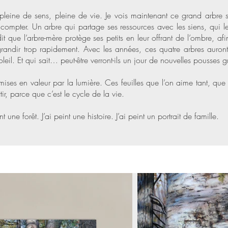
 pleine de sens, pleine de vie. Je vois maintenant ce grand arbre s
t compter. Un arbre qui partage ses ressources avec les siens, qu
it que l’arbre-mère protège ses petits en leur offrant de l’ombre, af
 grandir trop rapidement. Avec les années, ces quatre arbres auron
soleil. Et qui sait… peut-être verront-ils un jour de nouvelles pousses 
e, mises en valeur par la lumière. Ces feuilles que l’on aime tant, qu
tir, parce que c’est le cycle de la vie.
 une forêt. J’ai peint une histoire. J’ai peint un portrait de famille.