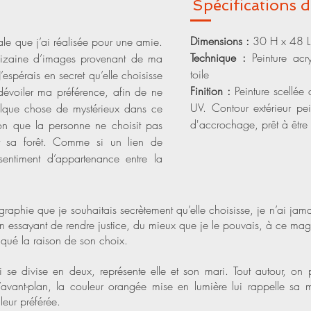
Spécific
ations 
Dimensions :
30 H x 48 L
le que j’ai réalisée pour une amie.
Technique :
Peinture acr
dizaine d’images provenant de ma
toile
espérais en secret qu’elle choisisse
Finition :
Peinture scellée 
s dévoiler ma préférence, afin de ne
UV. Contour extérieur pe
elque chose de mystérieux dans ce
d'accrochage, prêt à être 
ion que la personne ne choisit pas
t sa forêt. Comme si un lien de
 sentiment d’appartenance entre la
graphie que je souhaitais secrètement qu’elle choisisse, je n’ai jama
 essayant de rendre justice, du mieux que je le pouvais, à ce mag
iqué la raison de son choix.
 se divise en deux, représente elle et son mari. Tout autour, on 
 l’avant-plan, la couleur orangée mise en lumière lui rappelle s
leur préférée.