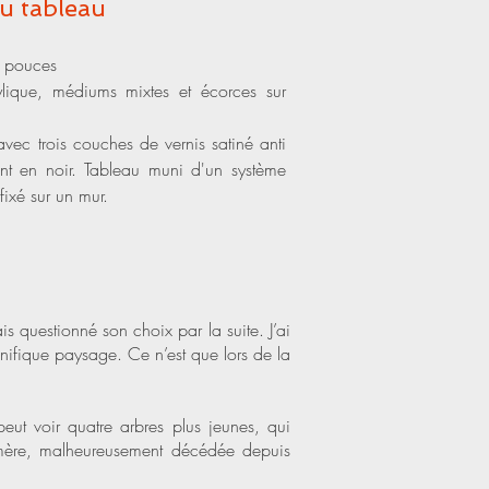
du tableau
 pouces
ylique, médiums mixtes et écorces sur
avec trois couches de vernis satiné anti
int en noir. Tableau muni d'un système
fixé sur un mur.
is questionné son choix par la suite. J’ai
nifique paysage. Ce n’est que lors de la
peut voir quatre arbres plus jeunes, qui
a mère, malheureusement décédée depuis